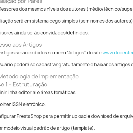
aliação por Pares
fessores dos mesmos níveis dos autores (médio/técnico/super
liação será em sistema cego simples (sem nomes dos autores)
isores ainda serão convidados/definidos.
esso aos Artigos
artigos serão exibidos no menu “
Artigos
” do site
www.docente
suário poderá se cadastrar gratuitamente e baixar os artigos 
 Metodologia de Implementação
se 1 – Estruturação
inir linha editorial e áreas temáticas.
olher ISSN eletrônico.
figurar PrestaShop para permitir upload e download de arquiv
ar modelo visual padrão de artigo (template).