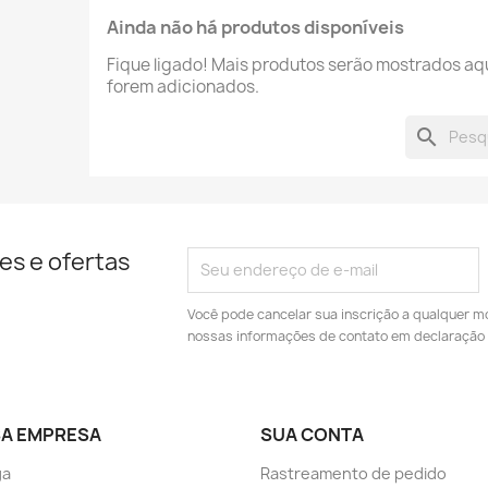
Ainda não há produtos disponíveis
Fique ligado! Mais produtos serão mostrados aq
forem adicionados.
search
es e ofertas
Você pode cancelar sua inscrição a qualquer m
nossas informações de contato em declaração 
A EMPRESA
SUA CONTA
ga
Rastreamento de pedido