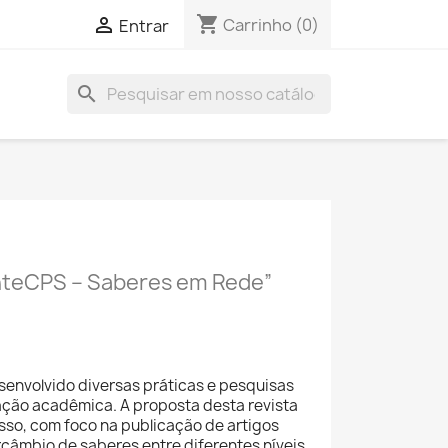
shopping_cart

Carrinho
(0)
Entrar
search
enteCPS – Saberes em Rede”
senvolvido diversas práticas e pesquisas
ção acadêmica. A proposta desta revista
esso, com foco na publicação de artigos
rcâmbio de saberes entre diferentes níveis