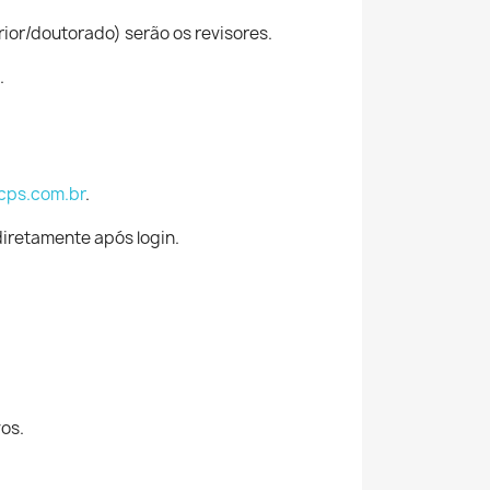
ior/doutorado) serão os revisores.
.
cps.com.br
.
diretamente após login.
os.