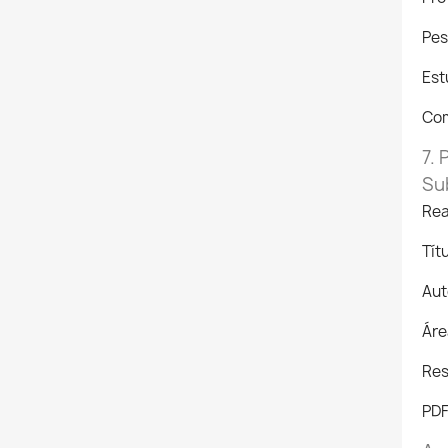
Pes
Est
Com
7.
Su
Rea
Títu
Aut
Áre
Res
PDF