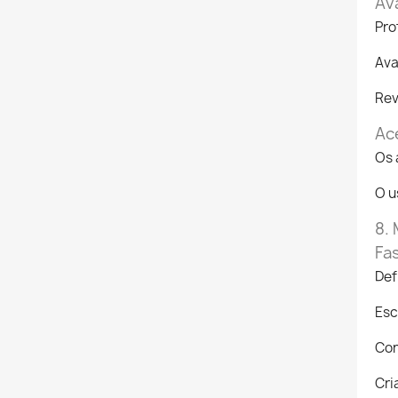
Av
Pro
Ava
Rev
Ac
Os 
O u
8.
Fa
Def
Esc
Con
Cri