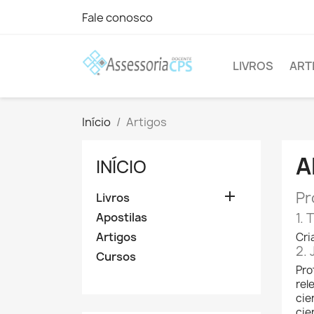
Fale conosco
LIVROS
ART
Início
Artigos
A
INÍCIO

Pr
Livros
Apostilas
1. 
Artigos
Cri
2. 
Cursos
Pro
rel
cie
cie