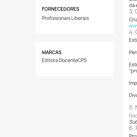
da 
FORNECEDORES
3. 
Profissionais Liberais
Cri
www
4. 
Est
MARCAS
Per
Editora DocenteCPS
Est
"pr
Imp
Div
5.
Doc
Sub
6. 
Pro