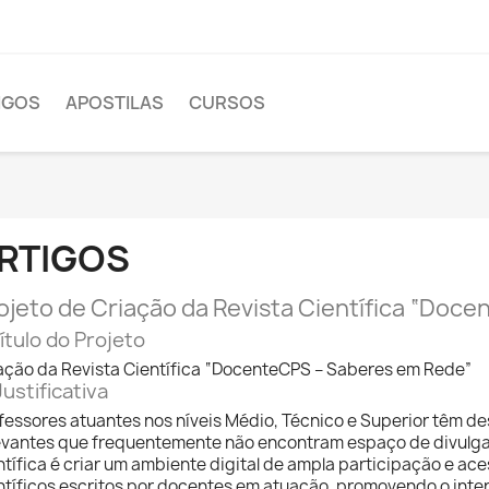
IGOS
APOSTILAS
CURSOS
RTIGOS
ojeto de Criação da Revista Científica “Doc
Título do Projeto
ação da Revista Científica “DocenteCPS – Saberes em Rede”
Justificativa
fessores atuantes nos níveis Médio, Técnico e Superior têm de
evantes que frequentemente não encontram espaço de divulga
ntífica é criar um ambiente digital de ampla participação e ac
ntíficos escritos por docentes em atuação, promovendo o inte