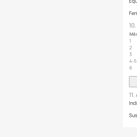
Equ
Fer
10.
Mê
1
2
3
4-5
6
11.
Ind
Sus