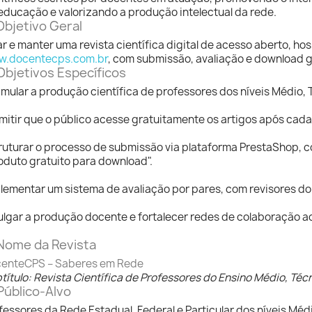
educação e valorizando a produção intelectual da rede.
Objetivo Geral
ar e manter uma revista científica digital de acesso aberto, h
.docentecps.com.br
, com submissão, avaliação e download gr
Objetivos Específicos
imular a produção científica de professores dos níveis Médio,
mitir que o público acesse gratuitamente os artigos após cada
ruturar o processo de submissão via plataforma PrestaShop, 
oduto gratuito para download".
lementar um sistema de avaliação por pares, com revisores do
ulgar a produção docente e fortalecer redes de colaboração 
 Nome da Revista
enteCPS – Saberes em Rede
título: Revista Científica de Professores do Ensino Médio, Téc
Público-Alvo
fessores da Rede Estadual, Federal e Particular dos níveis Médi