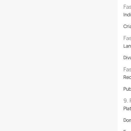
Fa
Ind
Cri
Fa
Lan
Div
Fas
Rec
Pub
9.
Pla
Dom