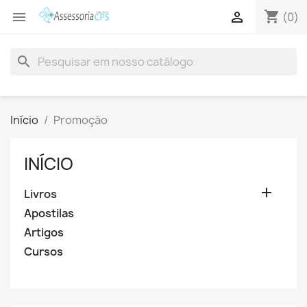
shopping_cart


(0)
search
Início
Promoção
INÍCIO

Livros
Apostilas
Artigos
Cursos